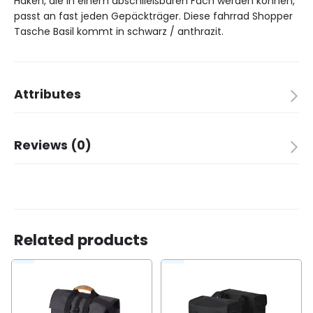
Haken, die in einem abschließbaren Fach werden können,
passt an fast jeden Gepäckträger. Diese fahrrad Shopper
Tasche Basil kommt in schwarz / anthrazit.
Attributes
Dimensions
14 × 33 × 34 cm
Reviews (0)
Brand
Basil
Dessin
XL
There are no reviews yet.
Related products
Be the first to review “Basil shopper bike bag
XL black / antraciet”
You must be
logged in
to post a review.