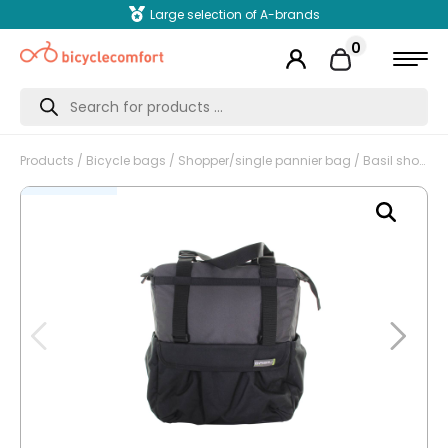
Large selection of A-brands
0
Products
search
Products
/
Bicycle bags
/
Shopper/single pannier bag
/ Basil shopper bike bag XL black / antraciet