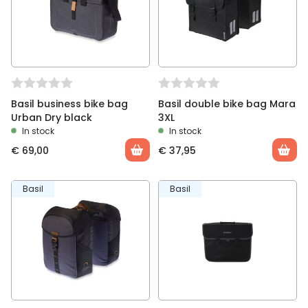
Basil business bike bag
Basil double bike bag Mara
Urban Dry black
3XL
In stock
In stock
€
69,00
€
37,95
Basil
Basil